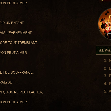
U’ON PEUT AIMER
VOIR UN ENFANT
EVIS L’EVENEMMENT
NCORE TOUT TREMBLANT,
ALWA
U’ON PEUT AIMER
1. 
.
2. 
.
 ET DE SOUFFRANCE,
3. 
.
ARALYSE
4. 
.
5. 
IN QU’ON NE PEUT LACHER,
.
U’ON PEUT AIMER