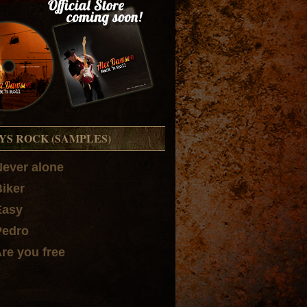
YS ROCK (SAMPLES)
Never alone
Biker
Easy
Pedro
Are you free