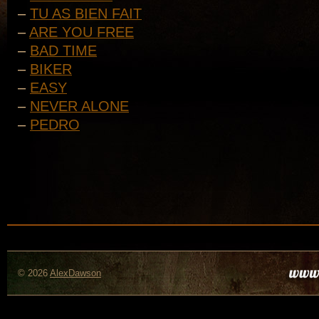
–
TU AS BIEN FAIT
–
ARE YOU FREE
–
BAD TIME
–
BIKER
–
EASY
–
NEVER ALONE
–
PEDRO
.
© 2026
AlexDawson