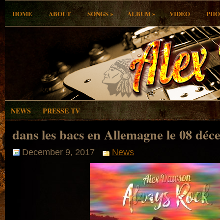
»
»
HOME
ABOUT
SONGS
ALBUM
VIDEO
PHO
NEWS
PRESSE TV
dans les bacs en Allemagne le 08 dé
December 9, 2017
News