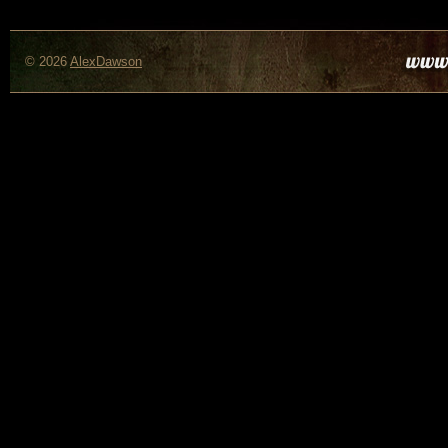
© 2026
AlexDawson