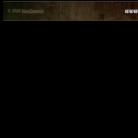
© 2026
AlexDawson