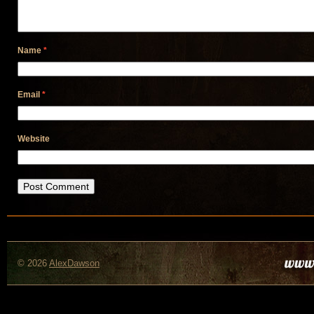
Name
*
Email
*
Website
© 2026
AlexDawson