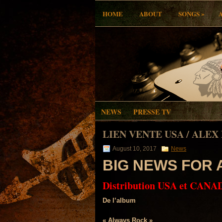
»
HOME
ABOUT
SONGS
NEWS
PRESSE TV
LIEN VENTE USA / ALE
August 10, 2017
News
BIG NEWS FOR
Distribution USA et CANA
De l’album
« Always Rock »