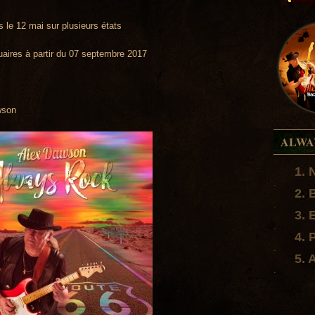
 le 12 mai sur plusieurs états
aires à partir du 07 septembre 2017
wson
ALWA
1. 
.
2. 
.
3. 
.
4. 
.
5. 
.