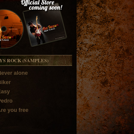
YS ROCK (SAMPLES)
Never alone
Biker
Easy
Pedro
Are you free